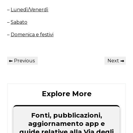
–
Lunedì/Venerdì
–
Sabato
–
Domenica e festivi
Navigazione
Previous
Next
Previous
Next
articoli
Post
Post
Explore More
Fonti, pubblicazioni,
aggiornamento app e
guide relative alla Via degli