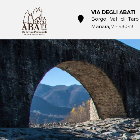
Skip
to
VIA DEGLI ABATI
content
Borgo Val di Taro
Manara, 7 - 43043