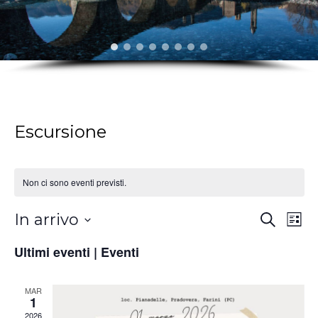
Escursione
Non ci sono eventi previsti.
Ev
Eventi
In arrivo
Cerca
Lista
Vis
Ricerc
Seleziona
Ultimi eventi | Eventi
Na
la
e
data.
viste
MAR
1
Naviga
2026